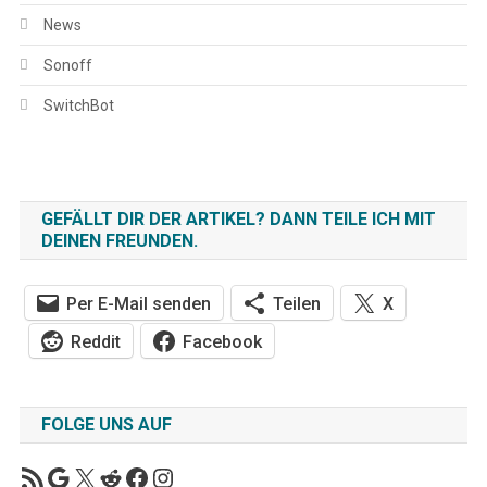
News
Sonoff
SwitchBot
GEFÄLLT DIR DER ARTIKEL? DANN TEILE ICH MIT
DEINEN FREUNDEN.
Per E-Mail senden
Teilen
X
Reddit
Facebook
FOLGE UNS AUF
https://chrissmart.de/feed
Google
X
Reddit
Facebook
Instagram