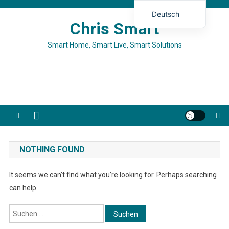
Skip to content
Deutsch
Chris Smart
English (UK)
Smart Home, Smart Live, Smart Solutions
Español
Français
Italiano
NOTHING FOUND
It seems we can’t find what you’re looking for. Perhaps searching
can help.
Suchen nach: