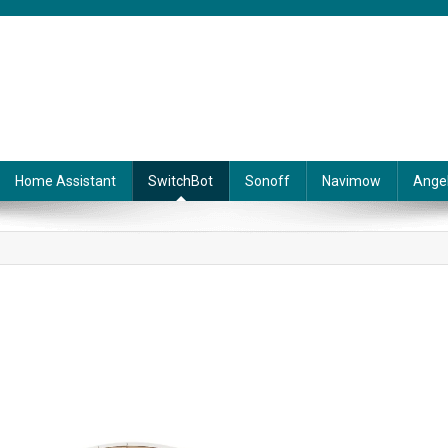
Home Assistant
SwitchBot
Sonoff
Navimow
Ange