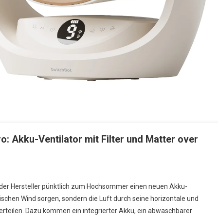
o: Akku-Ventilator mit Filter und Matter over
chBot Battery Circulator Fan 2 Pro: Akku-Ventilator Mit Filter Und Matter Over
t der Hersteller pünktlich zum Hochsommer einen neuen Akku-
frischen Wind sorgen, sondern die Luft durch seine horizontale und
verteilen. Dazu kommen ein integrierter Akku, ein abwaschbarer