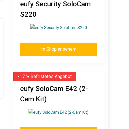
eufy Security SoloCam
S220
im Shop ansehen*
-17 % Befristetes Angebot
eufy SoloCam E42 (2-
Cam Kit)