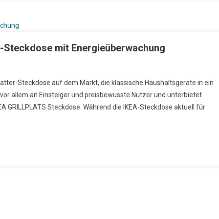
er-Steckdose mit Energieüberwachung
chBot Plug Mini: Günstige Matter-Steckdose Mit Energieüberwachung
ter-Steckdose auf dem Markt, die klassische Haushaltsgeräte in ein
 vor allem an Einsteiger und preisbewusste Nutzer und unterbietet
IKEA GRILLPLATS Steckdose. Während die IKEA-Steckdose aktuell für