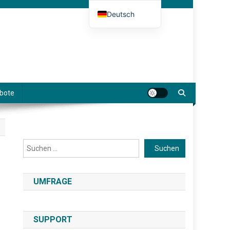
Deutsch
English (UK)
Español
Français
Italiano
bote
Suchen
Suchen
UMFRAGE
SUPPORT