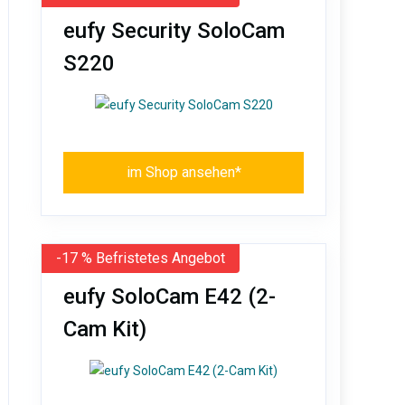
eufy Security SoloCam
S220
im Shop ansehen*
-17 % Befristetes Angebot
eufy SoloCam E42 (2-
Cam Kit)