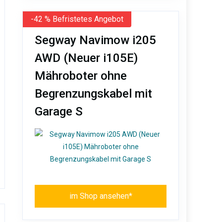
-42 % Befristetes Angebot
Segway Navimow i205
AWD (Neuer i105E)
Mähroboter ohne
Begrenzungskabel mit
Garage S
im Shop ansehen*