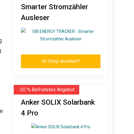
Smarter Stromzähler
Ausleser
g
t
im Shop ansehen*
-20 % Befristetes Angebot
Anker SOLIX Solarbank
ie
4 Pro