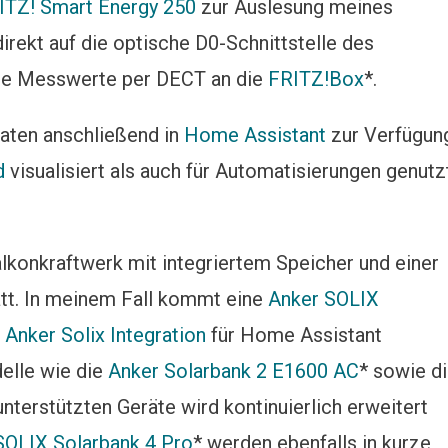
ITZ! Smart Energy 250
zur Auslesung meines
irekt auf die optische D0-Schnittstelle des
die Messwerte per DECT an die
FRITZ!Box
*.
aten anschließend in
Home Assistant
zur Verfügun
d
visualisiert als auch für Automatisierungen genutz
konkraftwerk mit integriertem Speicher und einer
tt. In meinem Fall kommt eine
Anker SOLIX
e
Anker Solix Integration
für Home Assistant
elle wie die
Anker Solarbank 2 E1600 AC
* sowie d
 unterstützten Geräte wird kontinuierlich erweitert
SOLIX Solarbank 4 Pro
* werden ebenfalls in kurze