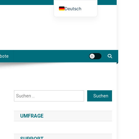
Deutsch
English (UK)
Español
Français
Italiano
bote
Suchen
Suchen
UMFRAGE
SUPPORT