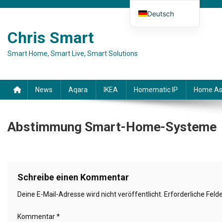
Skip to content
Deutsch
English (UK)
Chris Smart
Español
Smart Home, Smart Live, Smart Solutions
Français
Italiano
News
Aqara
IKEA
Homematic IP
Home As
Abstimmung Smart-Home-Systeme
Schreibe einen Kommentar
Deine E-Mail-Adresse wird nicht veröffentlicht.
Erforderliche Feld
Kommentar
*