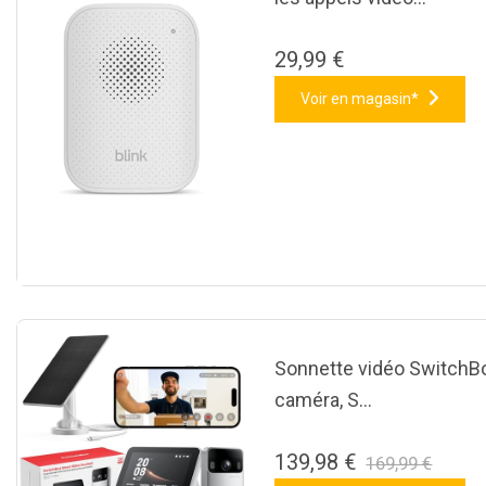
29,99 €
Voir en magasin*
Sonnette vidéo SwitchBo
caméra, S…
139,98 €
169,99 €