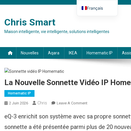
Skip to content
Français
Deutsch
Chris Smart
English (UK)
Maison intelligente, vie intelligente, solutions intelligentes
Español
Italiano
Nouvelles
Aqara
IKEA
Homematic IP
Assi
La Nouvelle Sonnette Vidéo IP Home
Homematic IP
Chris
2 Juin 2026
Leave A Comment
On Neue Homematic IP
Video-Türklingel Ist Jetzt
eQ-3 enrichit son système avec sa propre sonne
Verfügbar
sonnette a été présentée parmi plus de 20 nouvea