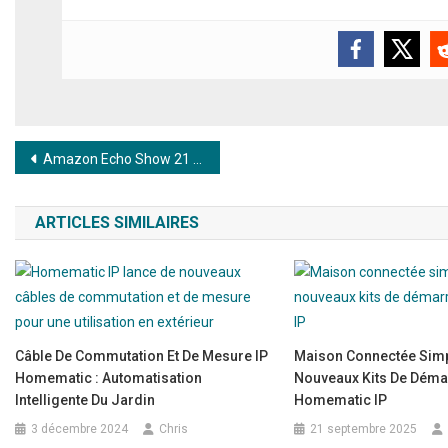
Navigation de l’article
Amazon Echo Show 21 : Grand écran intelligent pour contrôler votre maison connectée
ARTICLES SIMILAIRES
Câble De Commutation Et De Mesure IP
Maison Connectée Simpl
Homematic : Automatisation
Nouveaux Kits De Dém
Intelligente Du Jardin
Homematic IP
3 décembre 2024
Chris
21 septembre 2025