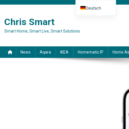
Skip to content
Deutsch
English (UK)
Chris Smart
Español
Smart Home, Smart Live, Smart Solutions
Français
Italiano
News
Aqara
IKEA
Homematic IP
Home As