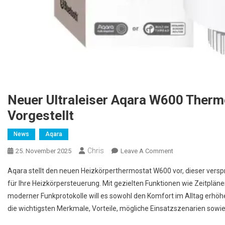
Neuer Ultraleiser Aqara W600 Therm
Vorgestellt
News
Aqara
Chris
25. November 2025
Leave A Comment
On Neuer
Ultraleiser Aqara
Aqara stellt den neuen Heizkörperthermostat W600 vor, dieser versp
W600 Thermostat
für Ihre Heizkörpersteuerung. Mit gezielten Funktionen wie Zeitplä
Mit Zigbee &
moderner Funkprotokolle will es sowohl den Komfort im Alltag erhöh
Thread
die wichtigsten Merkmale, Vorteile, mögliche Einsatzszenarien sowi
Vorgestellt