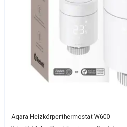
Aqara Heizkörperthermostat W600