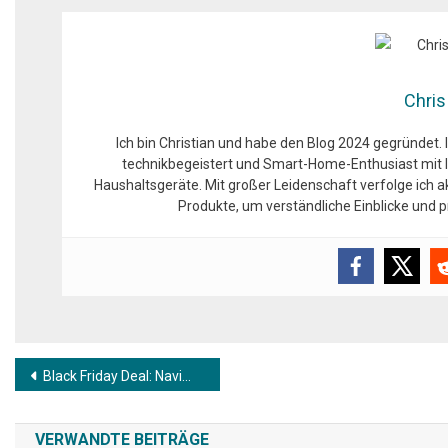
Chris
Ich bin Christian und habe den Blog 2024 gegründet. 
technikbegeistert und Smart-Home-Enthusiast mit l
Haushaltsgeräte. Mit großer Leidenschaft verfolge ich 
Produkte, um verständliche Einblicke und
Beitragsnavigation
Black Friday Deal: Navimow i105 – Mähroboter + Gratis-Garage
VERWANDTE BEITRÄGE