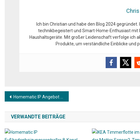
Chris
Ich bin Christian und habe den Blog 2024 gegründet. 
technikbegeistert und Smart-Home-Enthusiast mit l
Haushaltsgeräte. Mit großer Leidenschaft verfolge ich 
Produkte, um verständliche Einblicke und
Beitragsnavigation
Homematic IP Angebot zeitlich begrenzt: Drei Smart Home Sets aktuell reduziert
VERWANDTE BEITRÄGE