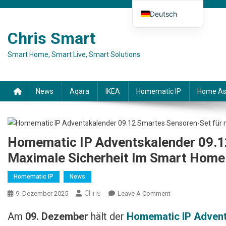
Skip to content
Deutsch
English (UK)
Chris Smart
Español
Smart Home, Smart Live, Smart Solutions
Français
Italiano
News
Aqara
IKEA
Homematic IP
Home As
Homematic IP Adventskalender 09.1
Maximale Sicherheit Im Smart Home
Homematic IP
News
Chris
9. Dezember 2025
Leave A Comment
On Homematic IP
Adventskalender
Am
09. Dezember
hält der
Homematic IP Advent
09.12: Smartes