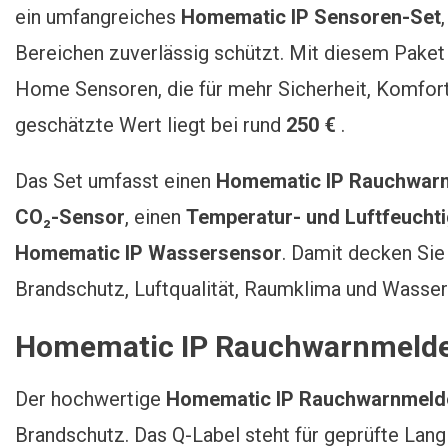
Sensoren-Set Für
ein umfangreiches
Homematic IP Sensoren-Set
Maximale
Bereichen zuverlässig schützt. Mit diesem Paket 
Sicherheit Im
Smart Home
Home Sensoren, die für mehr Sicherheit, Komfor
geschätzte Wert liegt bei rund
250 €
.
Das Set umfasst einen
Homematic IP Rauchwarn
CO₂-Sensor
, einen
Temperatur- und Luftfeuchti
Homematic IP Wassersensor
. Damit decken Sie
Brandschutz, Luftqualität, Raumklima und Wasser
Homematic IP Rauchwarnmelder
Der hochwertige
Homematic IP Rauchwarnmelde
Brandschutz. Das Q-Label steht für geprüfte Lang