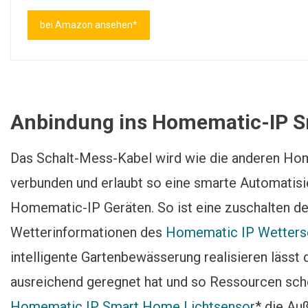
bei Amazon ansehen*
Anbindung ins Homematic-IP 
Das Schalt-Mess-Kabel wird wie die anderen Ho
verbunden und erlaubt so eine smarte Automatisi
Homematic-IP Geräten. So ist eine zuschalten d
Wetterinformationen des
Homematic IP Wetters
intelligente Gartenbewässerung realisieren lässt 
ausreichend geregnet hat und so Ressourcen scho
Homematic IP Smart Home Lichtsensor
* die Au