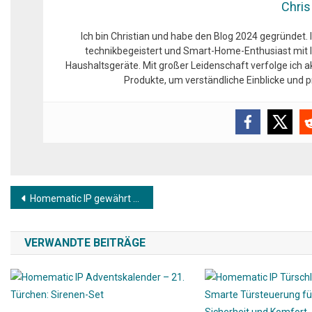
Chris
Ich bin Christian und habe den Blog 2024 gegründet. 
technikbegeistert und Smart-Home-Enthusiast mit l
Haushaltsgeräte. Mit großer Leidenschaft verfolge ich 
Produkte, um verständliche Einblicke und
Beitragsnavigation
Homematic IP gewährt einen exklusiven Einblick in die neue Homematic IP App
VERWANDTE BEITRÄGE