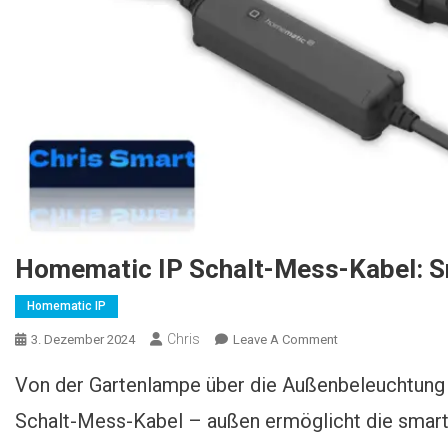
Homematic IP Schalt-Mess-Kabel: 
Homematic IP
Chris
3. Dezember 2024
Leave A Comment
On Homematic IP
Schalt-Mess-
Von der Gartenlampe über die Außenbeleuchtung
Kabel: Smarte
Gartenautomation
Schalt-Mess-Kabel – außen ermöglicht die smart