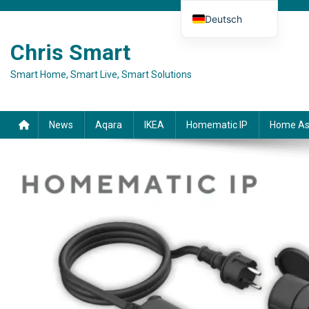
Skip to content
Deutsch
English (UK)
Chris Smart
Español
Smart Home, Smart Live, Smart Solutions
Français
Italiano
News
Aqara
IKEA
Homematic IP
Home As