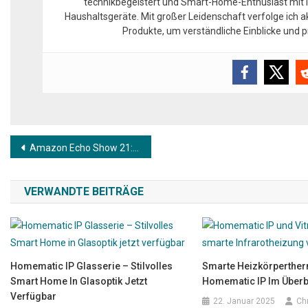
technikbegeistert und Smart-Home-Enthusiast mit l
Haushaltsgeräte. Mit großer Leidenschaft verfolge ich 
Produkte, um verständliche Einblicke und
Beitragsnavigation
Amazon Echo Show 21: Großes Smart Display zur Steuerung vom Smart Home
VERWANDTE BEITRÄGE
Homematic IP Glasserie – Stilvolles
Smarte Heizkörperther
Smart Home In Glasoptik Jetzt
Homematic IP Im Überb
Verfügbar
22. Januar 2025
Ch