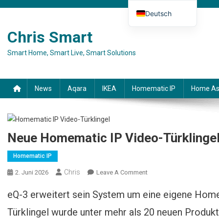
Skip to content
Deutsch
English (UK)
Chris Smart
Español
Smart Home, Smart Live, Smart Solutions
Français
Italiano
News
Aqara
IKEA
Homematic IP
Home As
Neue Homematic IP Video-Türklingel 
Homematic IP
Chris
2. Juni 2026
Leave A Comment
On Neue Homematic IP
Video-Türklingel Ist Jetzt
eQ-3 erweitert sein System um eine eigene Homem
Verfügbar
Türklingel wurde unter mehr als 20 neuen Produk