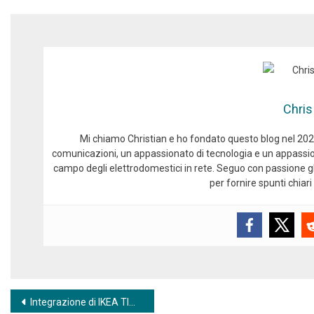
Chris
Mi chiamo Christian e ho fondato questo blog nel 2024
comunicazioni, un appassionato di tecnologia e un appassio
campo degli elettrodomestici in rete. Seguo con passione gli
per fornire spunti chiari 
Navigazione articoli
Integrazione di IKEA TIMMERFLOTTE in Home Assistant: il sensore Matter in uso pratico