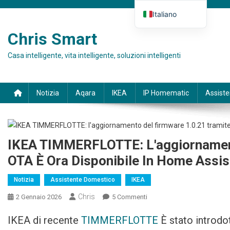
Skip to content
Italiano
Deutsch
Chris Smart
English (UK)
Casa intelligente, vita intelligente, soluzioni intelligenti
Español
Français
Notizia
Aqara
IKEA
IP Homematic
Assist
IKEA TIMMERFLOTTE: L'aggiornament
OTA È Ora Disponibile In Home Assis
Notizia
Assistente Domestico
IKEA
Chris
2 Gennaio 2026
5 Commenti
Su IKEA TIMMERFLOTTE:
Firmware-Update 1.0.21 Per
IKEA di recente
TIMMERFLOTTE
È stato introdo
OTA Jetzt In Home