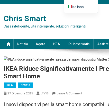
Skip to content
Italiano
Deutsch
Chris Smart
English (UK)
Casa intelligente, vita intelligente, soluzioni intelligenti
Español
Français
Notizia
Aqara
IKEA
IP Homematic
Assist
IKEA Riduce Significativamente I Pre
Smart Home
IKEA
Notizia
Chris
27 Dicembre 2025
Leave A Comment
On IKEA Senkt
Preise Für Neue
I nuovi dispositivi per la smart home compatibili
Matter Smart