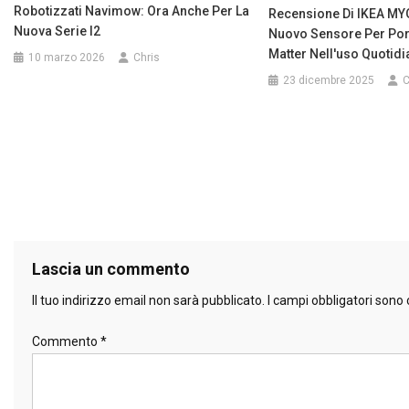
Robotizzati Navimow: Ora Anche Per La
Recensione Di IKEA MY
Nuova Serie I2
Nuovo Sensore Per Port
Matter Nell'uso Quotid
10 marzo 2026
Chris
23 dicembre 2025
C
Lascia un commento
Il tuo indirizzo email non sarà pubblicato.
I campi obbligatori sono
Commento
*