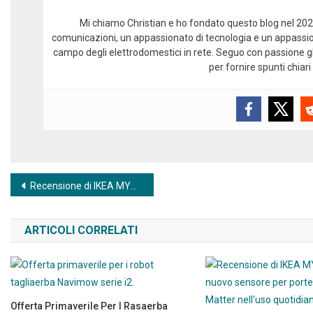
Mi chiamo Christian e ho fondato questo blog nel 2024
comunicazioni, un appassionato di tecnologia e un appassio
campo degli elettrodomestici in rete. Seguo con passione gli
per fornire spunti chiari 
Navigazione articoli
Recensione di IKEA MYGGBETT: il nuovo sensore per porte e finestre Matter nell'uso quotidiano
ARTICOLI CORRELATI
Offerta Primaverile Per I Rasaerba