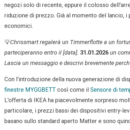
Home Geräte
negozi solo di recente, eppure il colosso dell'arr
Deutlich
riduzione di prezzo. Già al momento del lancio, i
economici.
💡
Chrissmart regalerà un Timmerflotte a un fortuna
parteciperanno entro il [data].
31.01.2026
un comm
Lascia un messaggio e descrivi brevemente perché
Con l'introduzione della nuova generazione di dispo
finestre MYGGBETT
così come il
Sensore di te
L'offerta di IKEA ha piacevolmente sorpreso molt
particolare, i prezzi bassi dei dispositivi entry-le
basano sullo standard aperto Matter e sono quindi