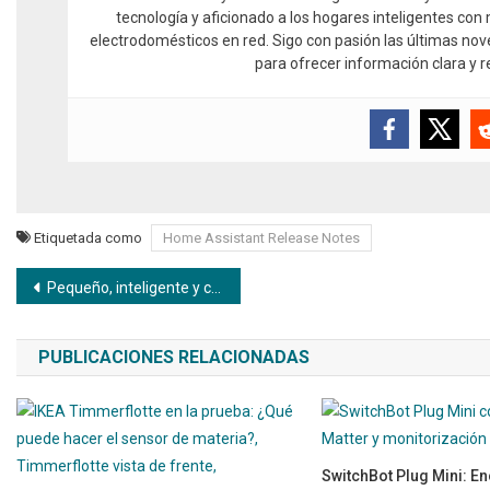
tecnología y aficionado a los hogares inteligentes co
electrodomésticos en red. Sigo con pasión las últimas no
para ofrecer información clara y 
Etiquetada como
Home Assistant Release Notes
Navegación de entradas
Pequeño, inteligente y compatible con Matter: el nuevo sensor de fugas de agua KLIPBPOK de IKEA
PUBLICACIONES RELACIONADAS
SwitchBot Plug Mini: En