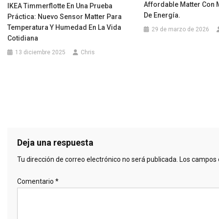
Affordable Matter Con 
IKEA Timmerflotte En Una Prueba
De Energía.
Práctica: Nuevo Sensor Matter Para
Temperatura Y Humedad En La Vida
29 de marzo de 2026
Cotidiana
13 diciembre 2025
Chris
Deja una respuesta
Tu dirección de correo electrónico no será publicada.
Los campos 
Comentario
*