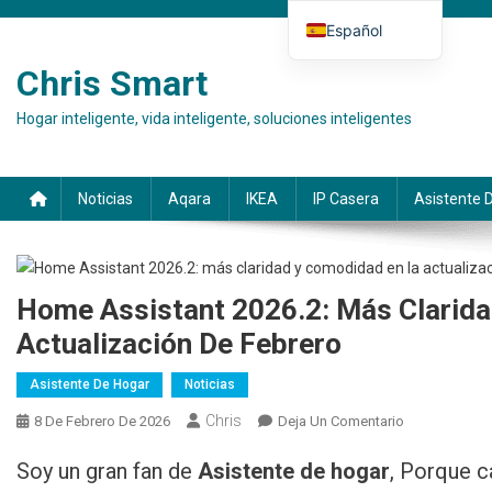
Saltar al contenido
Español
Deutsch
Chris Smart
English (UK)
Hogar inteligente, vida inteligente, soluciones inteligentes
Français
Italiano
Noticias
Aqara
IKEA
IP Casera
Asistente 
Home Assistant 2026.2: Más Clarid
Actualización De Febrero
Asistente De Hogar
Noticias
Chris
8 De Febrero De 2026
Deja Un Comentario
En Home
Assistant
Soy un gran fan de
Asistente de hogar
, Porque c
2026.2 –