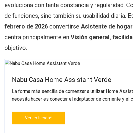
Mehr
evoluciona con tanta constancia y regularidad. C
Übersicht
de funciones, sino también su usabilidad diaria. 
Und Komfort
Im Februar-
febrero de 2026
convertirse
Asistente de hogar
Update
centra principalmente en
Visión general, facili
objetivo.
Nabu Casa Home Assistant Verde
La forma más sencilla de comenzar a utilizar Home Assist
necesita hacer es conectar el adaptador de corriente y el 
Ver en tienda*