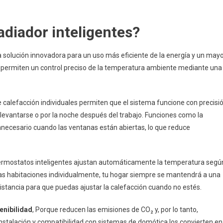
adiador inteligentes?
 solución innovadora para un uso más eficiente de la energía y un may
 permiten un control preciso de la temperatura ambiente mediante una
de calefacción individuales permiten que el sistema funcione con precisi
levantarse o por la noche después del trabajo. Funciones como la
nnecesario cuando las ventanas están abiertas, lo que reduce
termostatos inteligentes ajustan automáticamente la temperatura segú
arias habitaciones individualmente, tu hogar siempre se mantendrá a una
stancia para que puedas ajustar la calefacción cuando no estés.
enibilidad
, Porque reducen las emisiones de CO₂ y, por lo tanto,
instalación y compatibilidad con sistemas de domótica los convierten en