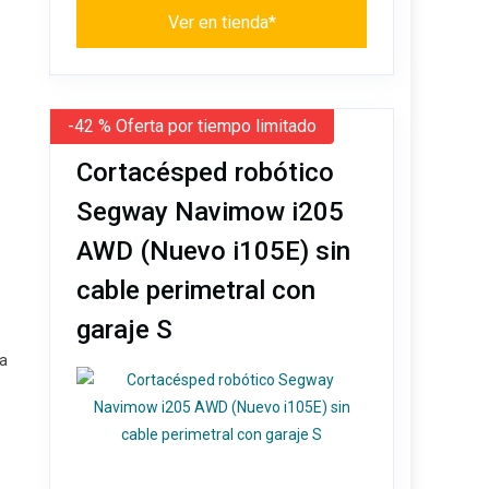
Ver en tienda*
-42 % Oferta por tiempo limitado
Cortacésped robótico
Segway Navimow i205
AWD (Nuevo i105E) sin
cable perimetral con
garaje S
ta