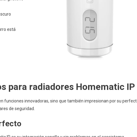
oscuro
rro está
os para radiadores Homematic IP
en funciones innovadoras, sino que también impresionan por su perfec
ares de seguridad.
rfecto
 IP es su integración sencilla y sin problemas en el ecosistema