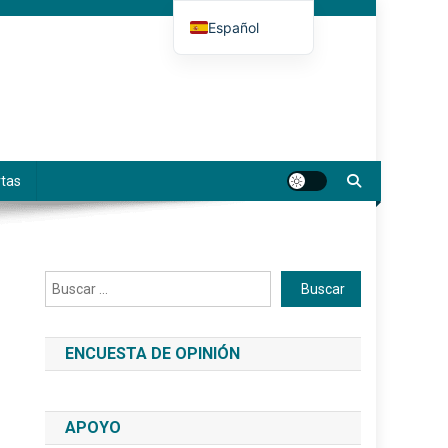
Español
Deutsch
English (UK)
Français
Italiano
tas
Buscar
Buscar
ENCUESTA DE OPINIÓN
APOYO