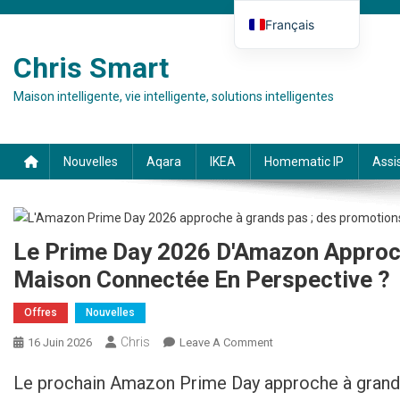
Skip to content
Français
Deutsch
Chris Smart
English (UK)
Maison intelligente, vie intelligente, solutions intelligentes
Español
Italiano
Nouvelles
Aqara
IKEA
Homematic IP
Assi
Le Prime Day 2026 D'Amazon Approc
Maison Connectée En Perspective ?
Offres
Nouvelles
Chris
16 Juin 2026
Leave A Comment
On Amazon Prime Day
2026 Steht Bevor:
Le prochain Amazon Prime Day approche à grands
Schnäppchen Für Smart