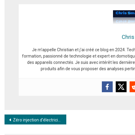
Chris
Je m'appelle Christian et j'ai créé ce blog en 2024. T
formation, passionné de technologie et expert en domotiqu
des appareils connectés. Je suis avec intérêt les derniè
produits afin de vous proposer des analyses pert
Navigation de l’article
Zéro injection d'électricité avec FRITZ! Smart Energy 250 et Anker Solix dans Home Assistant