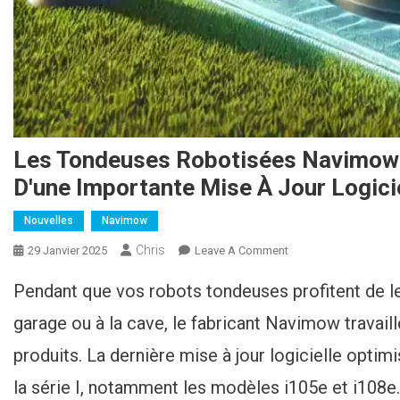
Les Tondeuses Robotisées Navimow I
D'une Importante Mise À Jour Logicie
Nouvelles
Navimow
Chris
29 Janvier 2025
Leave A Comment
On Navimow
Rasenmähroboter
Pendant que vos robots tondeuses profitent de leu
I105e Und I108e
Erhält Ein Wichtiges
garage ou à la cave, le fabricant Navimow travaill
Softwareupdate
produits. La dernière mise à jour logicielle opti
la série I, notamment les modèles i105e et i108e. 