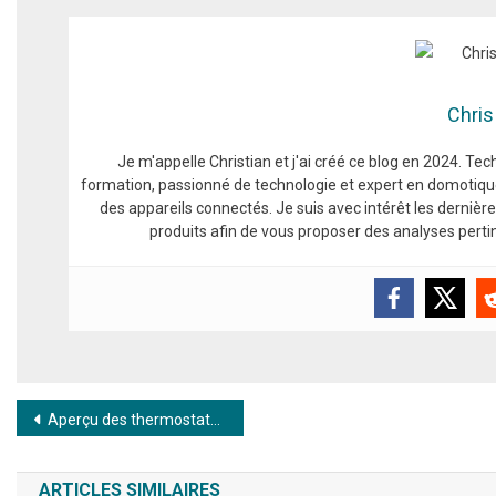
Chris
Je m'appelle Christian et j'ai créé ce blog en 2024. T
formation, passionné de technologie et expert en domotiqu
des appareils connectés. Je suis avec intérêt les derniè
produits afin de vous proposer des analyses pert
Navigation de l’article
Aperçu des thermostats de radiateur intelligents de Homematic IP
ARTICLES SIMILAIRES