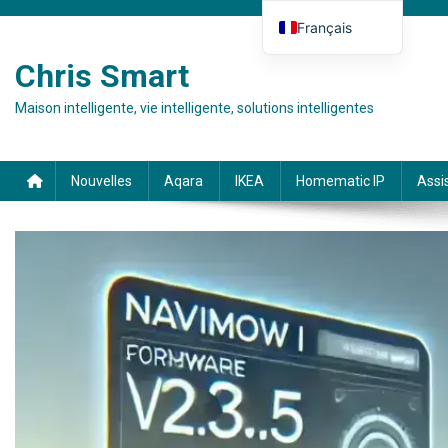
Skip to content
Français
Deutsch
Chris Smart
English (UK)
Maison intelligente, vie intelligente, solutions intelligentes
Español
Italiano
Nouvelles
Aqara
IKEA
Homematic IP
Assi