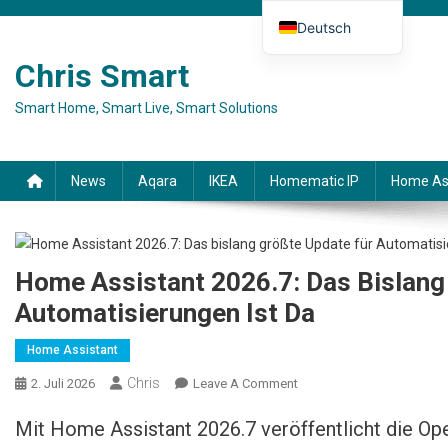
Skip to content
Deutsch
English (UK)
Chris Smart
Español
Smart Home, Smart Live, Smart Solutions
Français
Italiano
News
Aqara
IKEA
Homematic IP
Home As
Home Assistant 2026.7: Das Bislang
Automatisierungen Ist Da
Home Assistant
Chris
2. Juli 2026
Leave A Comment
On Home Assistant
2026.7: Das Bislang
Mit Home Assistant 2026.7 veröffentlicht die O
Größte Update Für