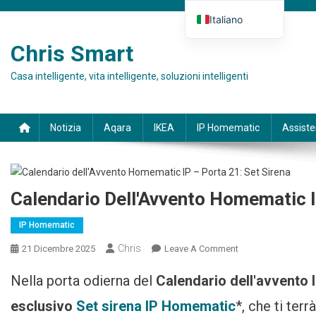
Skip to content
Italiano
Deutsch
Chris Smart
English (UK)
Casa intelligente, vita intelligente, soluzioni intelligenti
Español
Français
Notizia
Aqara
IKEA
IP Homematic
Assist
Calendario Dell'Avvento Homematic I
IP Homematic
Chris
21 Dicembre 2025
Leave A Comment
On Homematic IP
Adventskalender –
Nella porta odierna del
Calendario dell'avvento
21. Türchen:
Sirenen-Set
esclusivo
Set sirena IP Homematic
*, che ti ter