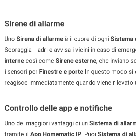
Sirene di allarme
Uno
Sirena di allarme
è il cuore di ogni
Sistema d
Scoraggia i ladri e avvisa i vicini in caso di em
interne
così come
Sirene esterne
, che inviano s
i sensori per
Finestre e porte
In questo modo si 
reagisce immediatamente quando viene rilevato un
Controllo delle app e notifiche
Uno dei maggiori vantaggi di un
Sistema di alla
tramite il
App Homematic IP
. Puoi
Sistema di al