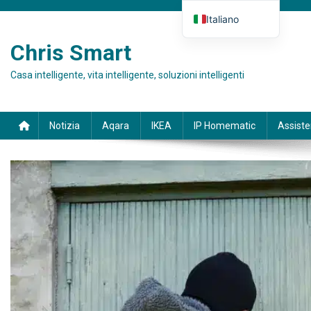
Skip to content
Italiano
Deutsch
Chris Smart
English (UK)
Casa intelligente, vita intelligente, soluzioni intelligenti
Español
Français
Notizia
Aqara
IKEA
IP Homematic
Assist