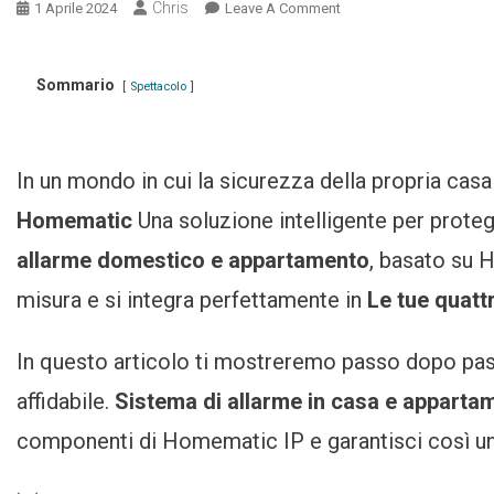
Chris
1 Aprile 2024
Leave A Comment
On Homematic IP
Alarmanlage – So
Schützen Sie Ihr Haus
Sommario
Smart Und Zuverlässig
Spettacolo
In un mondo in cui la sicurezza della propria cas
Homematic
Una soluzione intelligente per prote
allarme domestico
e appartamento
, basato su 
misura e si integra perfettamente in
Le tue quatt
In questo articolo ti mostreremo passo dopo pa
affidabile.
Sistema di allarme in casa e appart
componenti di Homematic IP e garantisci così un