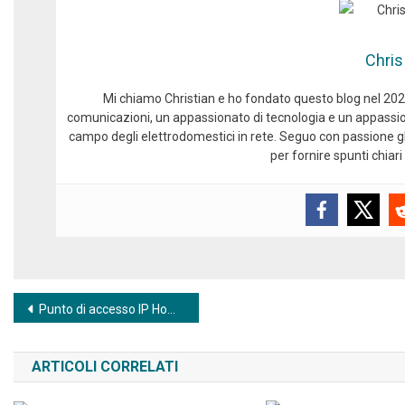
Chris
Mi chiamo Christian e ho fondato questo blog nel 2024
comunicazioni, un appassionato di tecnologia e un appassio
campo degli elettrodomestici in rete. Seguo con passione gli
per fornire spunti chiari 
Navigazione articoli
Punto di accesso IP Homematic o Homematic Smart Home Central?
ARTICOLI CORRELATI