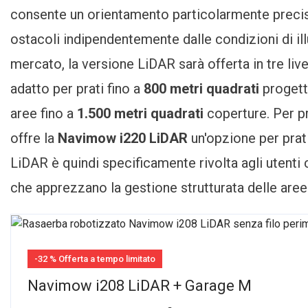
consente un orientamento particolarmente preciso
ostacoli indipendentemente dalle condizioni di i
mercato, la versione LiDAR sarà offerta in tre live
adatto per prati fino a
800 metri quadrati
progett
aree fino a
1.500 metri quadrati
coperture. Per p
offre la
Navimow i220 LiDAR
un'opzione per prati
LiDAR è quindi specificamente rivolta agli utenti 
che apprezzano la gestione strutturata delle aree
-32 % Offerta a tempo limitato
Navimow i208 LiDAR + Garage M