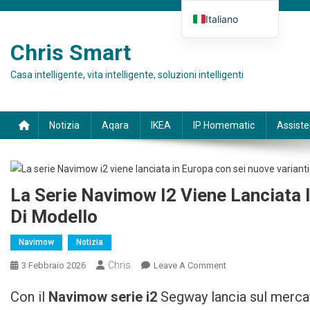
Skip to content
Italiano
Deutsch
Chris Smart
English (UK)
Casa intelligente, vita intelligente, soluzioni intelligenti
Español
Français
Notizia
Aqara
IKEA
IP Homematic
Assist
La Serie Navimow I2 Viene Lanciata 
Di Modello
Navimow
Notizia
Chris
3 Febbraio 2026
Leave A Comment
On Navimow I2-Serie
Startet In Europa Mit
Con il
Navimow
serie i2
Segway lancia sul mercat
Sechs Neuen