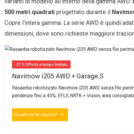
varianti di modello all'interno della gamma AWD:
500 metri quadrati
progettato durante il
Navimo
Copre l'intera gamma. La serie AWD è quindi adatta
dimensioni, dove sono richieste maggiore trazione
-27 % Offerta a tempo limitato
Navimow i205 AWD + Garage S
Rasaerba robotizzato Navimow i205 AWD senza filo perimet
pendenze fino a 45%, EFLS NRTK + Vision, area consiglia
Visualizza nel negozio*