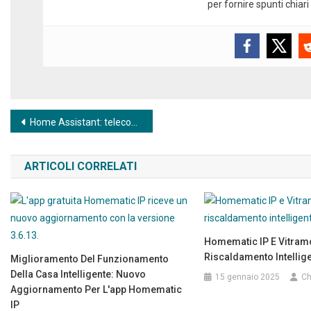
per fornire spunti chiari 
Navigazione articoli
Home Assistant: telecomando fai da te con ESP32, e-paper e display touch
ARTICOLI CORRELATI
Homematic IP E Vitramo
Riscaldamento Intellige
Miglioramento Del Funzionamento
Della Casa Intelligente: Nuovo
15 gennaio 2025
Ch
Aggiornamento Per L'app Homematic
IP