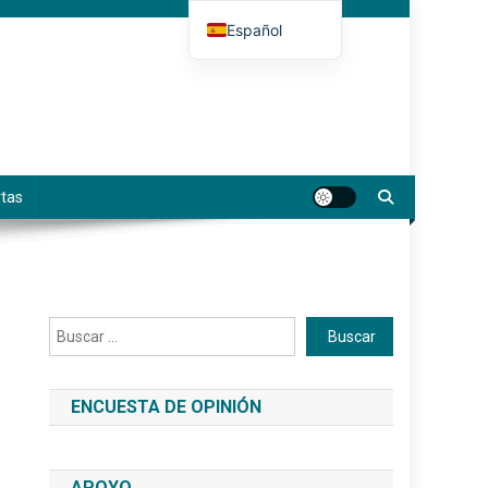
Español
Deutsch
English (UK)
Français
Italiano
tas
Buscar
Buscar
ENCUESTA DE OPINIÓN
APOYO