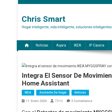
Saltar al contenido
Chris Smart
Hogar inteligente, vida inteligente, soluciones inteligentes
Noticias
Aqara
IKEA
IP Casera
Integra El Sensor De Movimi
Home Assistant
IKEA
Asistente De Hogar
Noticias
Chris
11. Enero 2026
3 Comentarios
En IKEA MYGG