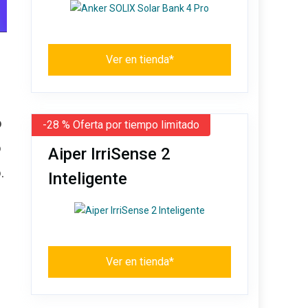
Ver en tienda*
o
-28 % Oferta por tiempo limitado
o
Aiper IrriSense 2
.
Inteligente
Ver en tienda*