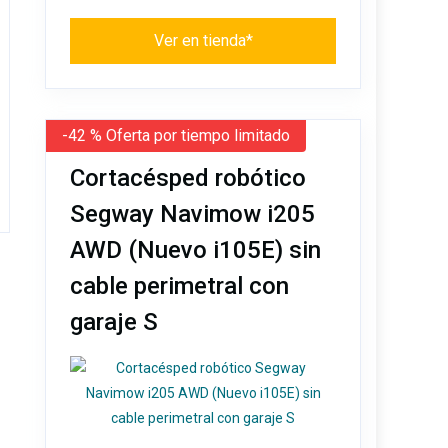
Ver en tienda*
-42 % Oferta por tiempo limitado
Cortacésped robótico
Segway Navimow i205
AWD (Nuevo i105E) sin
cable perimetral con
garaje S
r